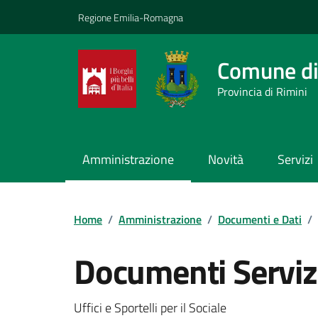
Vai ai contenuti
Vai al footer
Regione Emilia-Romagna
Comune di
Provincia di Rimini
Amministrazione
Novità
Servizi
Contenuti in evidenza
Home
/
Amministrazione
/
Documenti e Dati
/
Documenti Servizi
Dettagli del documento
Uffici e Sportelli per il Sociale