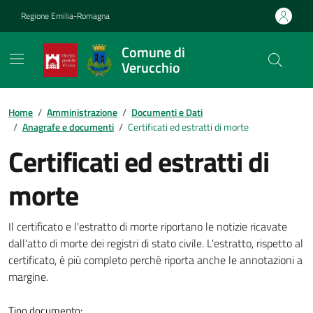
Vai ai contenuti
Vai al footer
Regione Emilia-Romagna
Comune di
Verucchio
Contenuti in evidenza
Home
/
Amministrazione
/
Documenti e Dati
/
Anagrafe e documenti
/
Certificati ed estratti di morte
Certificati ed estratti di
morte
Dettagli del documento
Il certificato e l'estratto di morte riportano le notizie ricavate
dall'atto di morte dei registri di stato civile. L'estratto, rispetto al
certificato, è più completo perchè riporta anche le annotazioni a
margine.
Tipo documento: