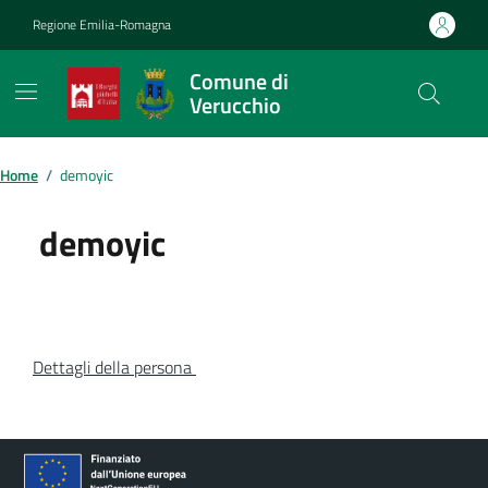
Vai ai contenuti
Vai al footer
Regione Emilia-Romagna
Comune di
Verucchio
Contenuti in evidenza
Home
/
demoyic
demoyic
Dettagli della persona