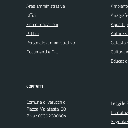
Aree amministrative
Ambient
Uffici
Anagrafe 
Enti e fondazioni
Appalti p
Politici
Autorizza
Personale amministrativo
Catasto e
Documenti e Dati
Cultura 
Educazio
CONTATTI
Comune di Verucchio
Leggi le
Piazza Malatesta, 28
Prenota
P.iva : 00392080404
Segnalazi