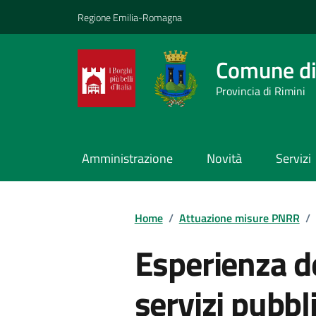
Vai ai contenuti
Vai al footer
Regione Emilia-Romagna
Comune di
Provincia di Rimini
Amministrazione
Novità
Servizi
Contenuti in evidenza
Home
/
Attuazione misure PNRR
/
Esperienza de
servizi pubbli