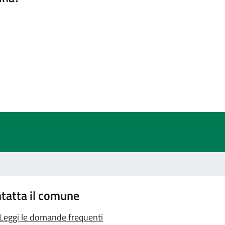
a 5 stelle su 5
a 4 stelle su 5
a 3 stelle su 5
a 2 stelle su 5
a 1 stelle su 5
tatta il comune
Leggi le domande frequenti