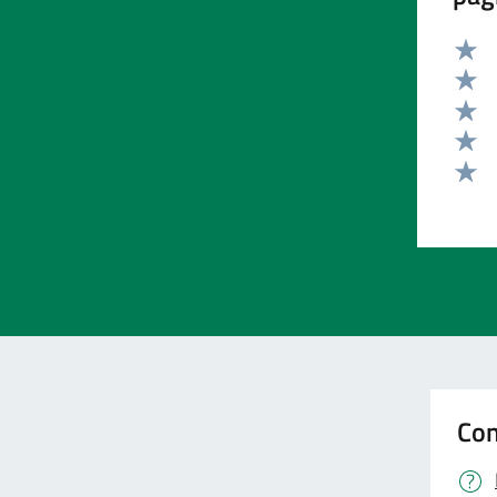
Valut
Valut
Valut
Valut
Valut
Con