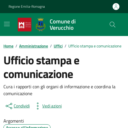
Vai ai contenuti
Vai al footer
Regione Emilia-Romagna
Comune di
Verucchio
Contenuti in evidenza
Home
/
Amministrazione
/
Uffici
/
Ufficio stampa e comunicazione
Ufficio stampa e
comunicazione
Cura i rapporti con gli organi di informazione e coordina la
comunicazione
Condividi
Vedi azioni
Argomenti
Accesso all'informazione