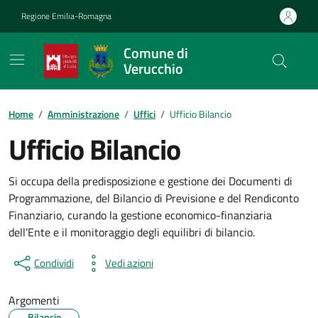
Vai ai contenuti
Vai al footer
Regione Emilia-Romagna
Comune di
Verucchio
Contenuti in evidenza
Home
/
Amministrazione
/
Uffici
/
Ufficio Bilancio
Ufficio Bilancio
Si occupa della predisposizione e gestione dei Documenti di
Programmazione, del Bilancio di Previsione e del Rendiconto
Finanziario, curando la gestione economico-finanziaria
dell’Ente e il monitoraggio degli equilibri di bilancio.
Condividi
Vedi azioni
Argomenti
Bilancio